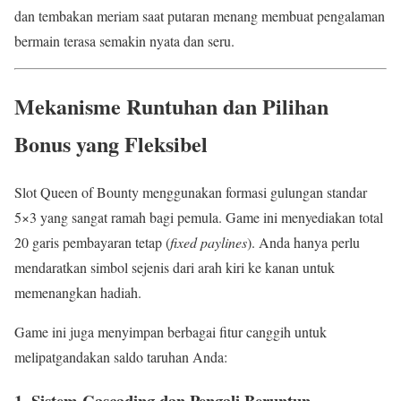
dan tembakan meriam saat putaran menang membuat pengalaman
bermain terasa semakin nyata dan seru.
Mekanisme Runtuhan dan Pilihan
Bonus yang Fleksibel
Slot Queen of Bounty menggunakan formasi gulungan standar
5×3 yang sangat ramah bagi pemula. Game ini menyediakan total
20 garis pembayaran tetap (
fixed paylines
). Anda hanya perlu
mendaratkan simbol sejenis dari arah kiri ke kanan untuk
memenangkan hadiah.
Game ini juga menyimpan berbagai fitur canggih untuk
melipatgandakan saldo taruhan Anda:
1. Sistem Cascading dan Pengali Beruntun