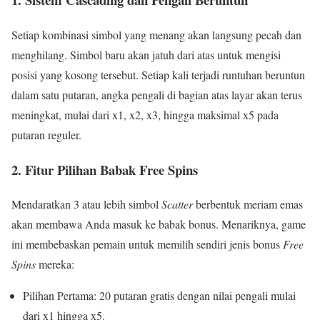
Setiap kombinasi simbol yang menang akan langsung pecah dan
menghilang. Simbol baru akan jatuh dari atas untuk mengisi
posisi yang kosong tersebut. Setiap kali terjadi runtuhan beruntun
dalam satu putaran, angka pengali di bagian atas layar akan terus
meningkat, mulai dari x1, x2, x3, hingga maksimal x5 pada
putaran reguler.
2. Fitur Pilihan Babak Free Spins
Mendaratkan 3 atau lebih simbol
Scatter
berbentuk meriam emas
akan membawa Anda masuk ke babak bonus. Menariknya, game
ini membebaskan pemain untuk memilih sendiri jenis bonus
Free
Spins
mereka:
Pilihan Pertama: 20 putaran gratis dengan nilai pengali mulai
dari x1 hingga x5.