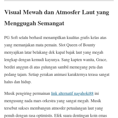
Visual Mewah dan Atmosfer Laut yang
Menggugah Semangat
PG Soft selalu berhasil menampilkan kualitas grafis kelas atas
yang memanjakan mata pemain. Slot Queen of Bounty
menyajikan latar belakang dek kapal bajak laut yang megah
lengkap dengan kemudi kayunya. Sang kapten wanita, Grace,
berdiri anggun di atas gulungan sambil memegang peta dan
pedang tajam. Setiap gerakan animasi karakternya terasa sangat
halus dan hidup.
Musik pengiring permainan
link alternatif nagahoki88
ini
mengusung nada mars orkestra yang sangat megah. Musik
tersebut sukses membangun atmosfer petualangan laut yang
penuh dengan rasa optimistis. Efek suara dentingan koin emas