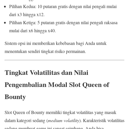
Pilihan Kedua: 10 putaran gratis dengan nilai pengali mulai
dari x3 hingga x12.
Pilihan Ketiga: 5 putaran gratis dengan nilai pengali raksasa
mulai dari x6 hingga x40.
Sistem opsi ini memberikan kebebasan bagi Anda untuk
menentukan sendiri tingkat risiko permainan.
Tingkat Volatilitas dan Nilai
Pengembalian Modal Slot Queen of
Bounty
Slot Queen of Bounty memiliki tingkat volatilitas yang masuk
dalam kategori sedang (
medium volatility
). Karakteristik volatilitas
sedang membuat game ini sangat seimbang. Anda bisa