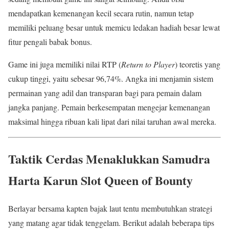
mendapatkan kemenangan kecil secara rutin, namun tetap
memiliki peluang besar untuk memicu ledakan hadiah besar lewat
fitur pengali babak bonus.
Game ini juga memiliki nilai RTP (
Return to Player
) teoretis yang
cukup tinggi, yaitu sebesar 96,74%. Angka ini menjamin sistem
permainan yang adil dan transparan bagi para pemain dalam
jangka panjang. Pemain berkesempatan mengejar kemenangan
maksimal hingga ribuan kali lipat dari nilai taruhan awal mereka.
Taktik Cerdas Menaklukkan Samudra
Harta Karun Slot Queen of Bounty
Berlayar bersama kapten bajak laut tentu membutuhkan strategi
yang matang agar tidak tenggelam. Berikut adalah beberapa tips