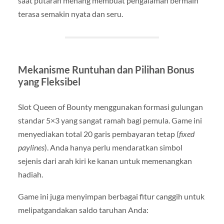
saat putaran menang membuat pengalaman bermain
terasa semakin nyata dan seru.
Mekanisme Runtuhan dan Pilihan Bonus
yang Fleksibel
Slot Queen of Bounty menggunakan formasi gulungan
standar 5×3 yang sangat ramah bagi pemula. Game ini
menyediakan total 20 garis pembayaran tetap (
fixed
paylines
). Anda hanya perlu mendaratkan simbol
sejenis dari arah kiri ke kanan untuk memenangkan
hadiah.
Game ini juga menyimpan berbagai fitur canggih untuk
melipatgandakan saldo taruhan Anda: