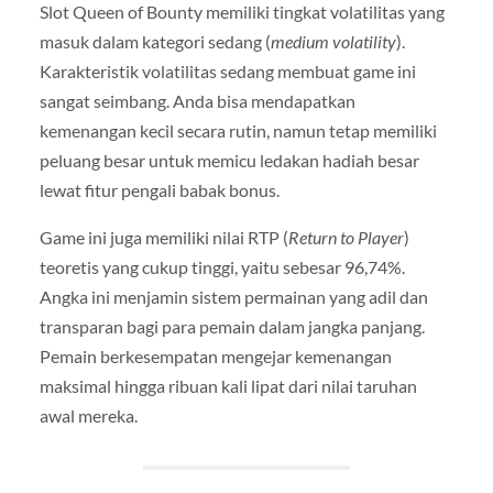
Slot Queen of Bounty memiliki tingkat volatilitas yang
masuk dalam kategori sedang (
medium volatility
).
Karakteristik volatilitas sedang membuat game ini
sangat seimbang. Anda bisa mendapatkan
kemenangan kecil secara rutin, namun tetap memiliki
peluang besar untuk memicu ledakan hadiah besar
lewat fitur pengali babak bonus.
Game ini juga memiliki nilai RTP (
Return to Player
)
teoretis yang cukup tinggi, yaitu sebesar 96,74%.
Angka ini menjamin sistem permainan yang adil dan
transparan bagi para pemain dalam jangka panjang.
Pemain berkesempatan mengejar kemenangan
maksimal hingga ribuan kali lipat dari nilai taruhan
awal mereka.