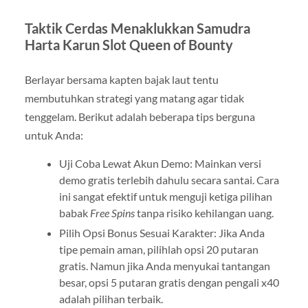
Taktik Cerdas Menaklukkan Samudra
Harta Karun Slot Queen of Bounty
Berlayar bersama kapten bajak laut tentu
membutuhkan strategi yang matang agar tidak
tenggelam. Berikut adalah beberapa tips berguna
untuk Anda:
Uji Coba Lewat Akun Demo: Mainkan versi
demo gratis terlebih dahulu secara santai. Cara
ini sangat efektif untuk menguji ketiga pilihan
babak
Free Spins
tanpa risiko kehilangan uang.
Pilih Opsi Bonus Sesuai Karakter: Jika Anda
tipe pemain aman, pilihlah opsi 20 putaran
gratis. Namun jika Anda menyukai tantangan
besar, opsi 5 putaran gratis dengan pengali x40
adalah pilihan terbaik.