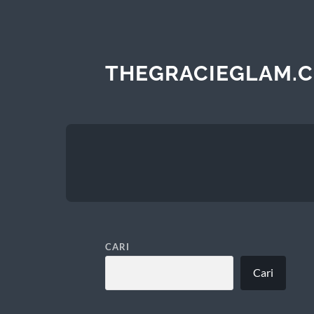
THEGRACIEGLAM.
CARI
Cari