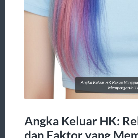
Angka Keluar HK Rekap Minggua
Mempengaruhi Ha
Angka Keluar HK: R
dan Faktor yang Mem