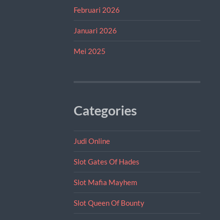
Februari 2026
Januari 2026
Mei 2025
Categories
Judi Online
Slot Gates Of Hades
Slot Mafia Mayhem
Slot Queen Of Bounty