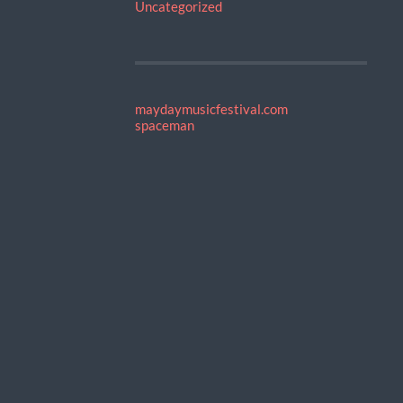
Uncategorized
maydaymusicfestival.com
spaceman