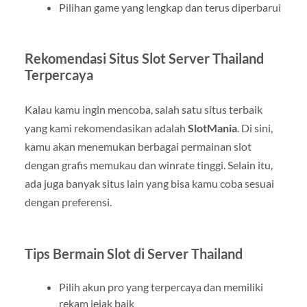
Pilihan game yang lengkap dan terus diperbarui
Rekomendasi Situs Slot Server Thailand
Terpercaya
Kalau kamu ingin mencoba, salah satu situs terbaik
yang kami rekomendasikan adalah
SlotMania
. Di sini,
kamu akan menemukan berbagai permainan slot
dengan grafis memukau dan winrate tinggi. Selain itu,
ada juga banyak situs lain yang bisa kamu coba sesuai
dengan preferensi.
Tips Bermain Slot di Server Thailand
Pilih akun pro yang terpercaya dan memiliki
rekam jejak baik