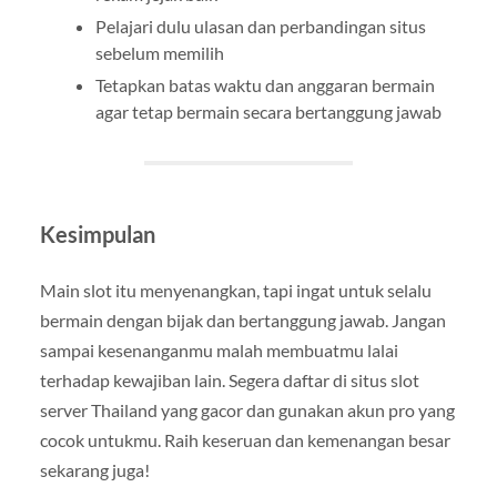
Pelajari dulu ulasan dan perbandingan situs
sebelum memilih
Tetapkan batas waktu dan anggaran bermain
agar tetap bermain secara bertanggung jawab
Kesimpulan
Main slot itu menyenangkan, tapi ingat untuk selalu
bermain dengan bijak dan bertanggung jawab. Jangan
sampai kesenanganmu malah membuatmu lalai
terhadap kewajiban lain. Segera daftar di situs slot
server Thailand yang gacor dan gunakan akun pro yang
cocok untukmu. Raih keseruan dan kemenangan besar
sekarang juga!