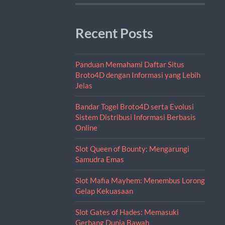
Recent Posts
Panduan Memahami Daftar Situs
Broto4D dengan Informasi yang Lebih
Jelas
Bandar Togel Broto4D serta Evolusi
Sistem Distribusi Informasi Berbasis
Online
Slot Queen of Bounty: Mengarungi
Samudra Emas
Slot Mafia Mayhem: Menembus Lorong
Gelap Kekuasaan
Slot Gates of Hades: Memasuki
Gerbang Dunia Bawah