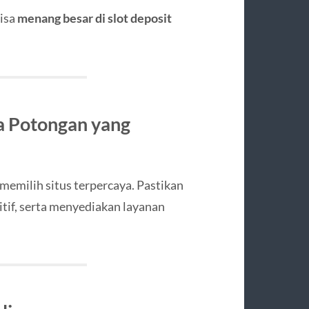
bisa
menang besar di slot deposit
npa Potongan yang
memilih situs terpercaya. Pastikan
sitif, serta menyediakan layanan