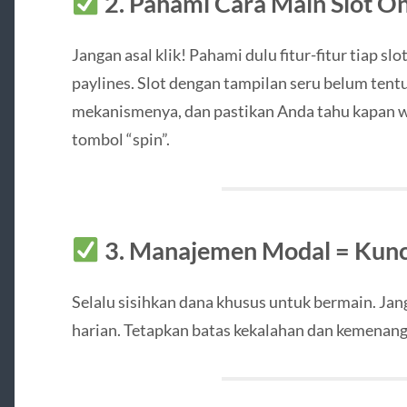
2. Pahami Cara Main Slot On
Jangan asal klik! Pahami dulu fitur-fitur tiap slot
paylines. Slot dengan tampilan seru belum ten
mekanismenya, dan pastikan Anda tahu kapan 
tombol “spin”.
3. Manajemen Modal = Kun
Selalu sisihkan dana khusus untuk bermain. J
harian. Tetapkan batas kekalahan dan kemenang