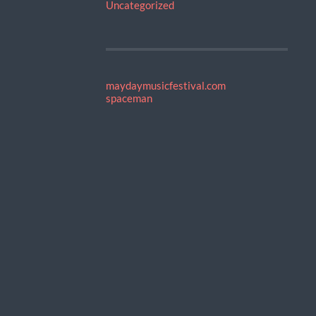
Uncategorized
maydaymusicfestival.com
spaceman