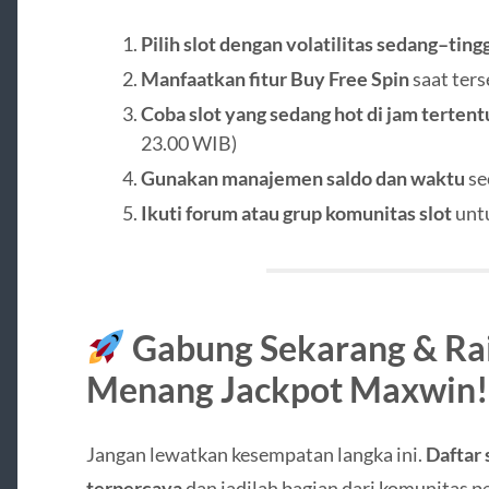
Pilih slot dengan volatilitas sedang–ting
Manfaatkan fitur Buy Free Spin
saat ters
Coba slot yang sedang hot di jam tertent
23.00 WIB)
Gunakan manajemen saldo dan waktu
se
Ikuti forum atau grup komunitas slot
untu
Gabung Sekarang & Ra
Menang Jackpot Maxwin!
Jangan lewatkan kesempatan langka ini.
Daftar 
terpercaya
dan jadilah bagian dari komunitas