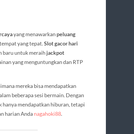
ercaya
yang menawarkan
peluang
 tempat yang tepat.
Slot gacor hari
 baru untuk meraih
jackpot
mainan yang menguntungkan dan RTP
aimana mereka bisa mendapatkan
alam beberapa sesi bermain. Dengan
ak hanya mendapatkan hiburan, tetapi
an harian Anda
nagahoki88
.