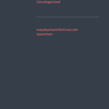
Uncategorized
maydaymusicfestival.com
spaceman