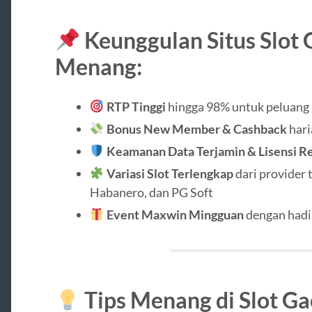
Keunggulan Situs Slot
Menang:
RTP Tinggi
hingga 98% untuk peluang
Bonus New Member & Cashback
hari
Keamanan Data Terjamin & Lisensi R
Variasi Slot Terlengkap
dari provider 
Habanero, dan PG Soft
Event Maxwin Mingguan
dengan hadi
Tips Menang di Slot Ga