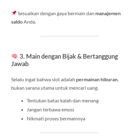
Sesuaikan dengan gaya bermain dan
manajemen
saldo
Anda.
3. Main dengan Bijak & Bertanggung
Jawab
Selalu ingat bahwa slot adalah
permainan hiburan
,
bukan sarana utama untuk mencari uang.
Tentukan batas kalah dan menang
Jangan terbawa emosi
Nikmati proses bermainnya