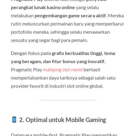
perangkat lunak kasino online
yang selalu
melakukan
pengembangan game secara aktif
. Mereka
rutin meluncurkan permainan baru yang memperbarui
portofolio mereka, sehingga selalu menawarkan
sesuatu yang segar bagi para pemain.
Dengan fokus pada
grafis berkualitas tinggi, tema
yang beragam, dan fitur bonus yang inovatif
,
Pragmatic Play
mahjong slot resmi
berhasil
mempertahankan daya tariknya sebagai salah satu
provider favorit di industri slot online global.
2. Optimal untuk Mobile Gaming
Dalam era mobile-first, Pragmatic Play memastikan