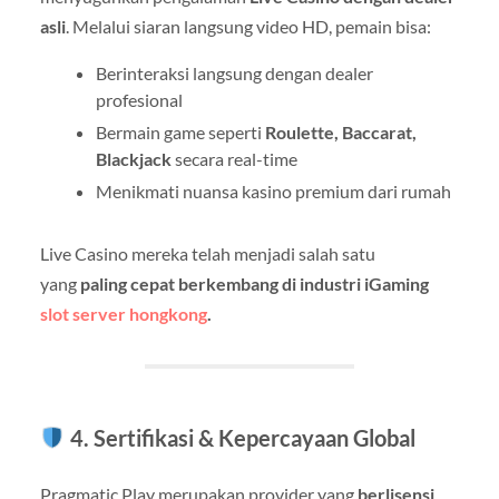
asli
. Melalui siaran langsung video HD, pemain bisa:
Berinteraksi langsung dengan dealer
profesional
Bermain game seperti
Roulette, Baccarat,
Blackjack
secara real-time
Menikmati nuansa kasino premium dari rumah
Live Casino mereka telah menjadi salah satu
yang
paling cepat berkembang di industri iGaming
slot server hongkong
.
4. Sertifikasi & Kepercayaan Global
Pragmatic Play merupakan provider yang
berlisensi