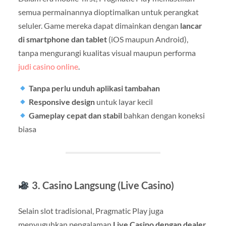
semua permainannya dioptimalkan untuk perangkat
seluler. Game mereka dapat dimainkan dengan
lancar
di smartphone dan tablet
(iOS maupun Android),
tanpa mengurangi kualitas visual maupun performa
judi casino online
.
Tanpa perlu unduh aplikasi tambahan
Responsive design
untuk layar kecil
Gameplay cepat dan stabil
bahkan dengan koneksi
biasa
3. Casino Langsung (Live Casino)
Selain slot tradisional, Pragmatic Play juga
menyuguhkan pengalaman
Live Casino dengan dealer