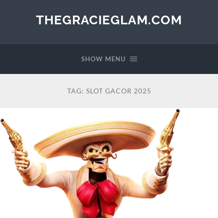
THEGRACIEGLAM.COM
SHOW MENU
TAG:
SLOT GACOR 2025