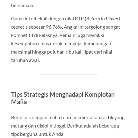
bersamaan.
Game ini dibekali dengan nilai RTP (
Return to Player
)
teoretis sebesar 96,76%. Angka ini tergolong sangat
kompetitif di kelasnya. Pemain juga memiliki
kesempatan emas untuk mengejar kemenangan
maksimal hingga puluhan ribu kali lipat dari nilai
taruhan awal.
Tips Strategis Menghadapi Komplotan
Mafia
Berbisnis dengan mafia tentu memerlukan taktik yang
matang dan disiplin tinggi. Berikut adalah beberapa
tips berguna untuk Anda: