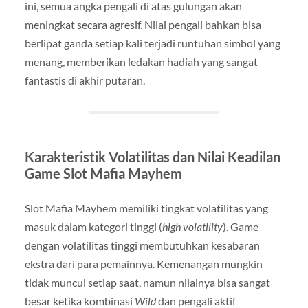
ini, semua angka pengali di atas gulungan akan
meningkat secara agresif. Nilai pengali bahkan bisa
berlipat ganda setiap kali terjadi runtuhan simbol yang
menang, memberikan ledakan hadiah yang sangat
fantastis di akhir putaran.
Karakteristik Volatilitas dan Nilai Keadilan
Game Slot Mafia Mayhem
Slot Mafia Mayhem memiliki tingkat volatilitas yang
masuk dalam kategori tinggi (
high volatility
). Game
dengan volatilitas tinggi membutuhkan kesabaran
ekstra dari para pemainnya. Kemenangan mungkin
tidak muncul setiap saat, namun nilainya bisa sangat
besar ketika kombinasi
Wild
dan pengali aktif