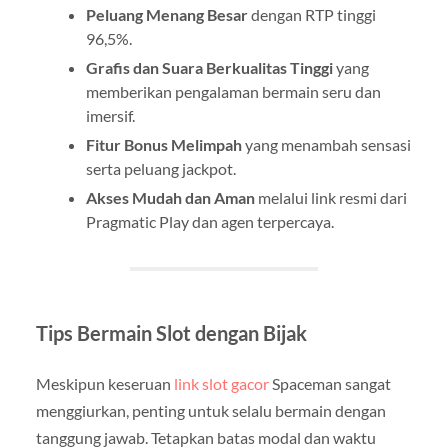
Peluang Menang Besar
dengan RTP tinggi
96,5%.
Grafis dan Suara Berkualitas Tinggi
yang
memberikan pengalaman bermain seru dan
imersif.
Fitur Bonus Melimpah
yang menambah sensasi
serta peluang jackpot.
Akses Mudah dan Aman
melalui link resmi dari
Pragmatic Play dan agen terpercaya.
Tips Bermain Slot dengan Bijak
Meskipun keseruan
link slot gacor
Spaceman sangat
menggiurkan, penting untuk selalu bermain dengan
tanggung jawab. Tetapkan batas modal dan waktu