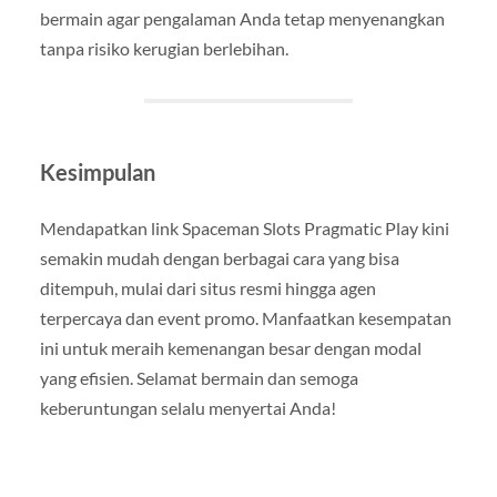
bermain agar pengalaman Anda tetap menyenangkan
tanpa risiko kerugian berlebihan.
Kesimpulan
Mendapatkan link Spaceman Slots Pragmatic Play kini
semakin mudah dengan berbagai cara yang bisa
ditempuh, mulai dari situs resmi hingga agen
terpercaya dan event promo. Manfaatkan kesempatan
ini untuk meraih kemenangan besar dengan modal
yang efisien. Selamat bermain dan semoga
keberuntungan selalu menyertai Anda!