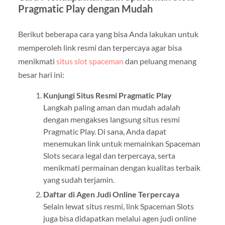
Pragmatic Play dengan Mudah
Berikut beberapa cara yang bisa Anda lakukan untuk
memperoleh link resmi dan terpercaya agar bisa
menikmati
situs slot spaceman
dan peluang menang
besar hari ini:
Kunjungi Situs Resmi Pragmatic Play
Langkah paling aman dan mudah adalah
dengan mengakses langsung situs resmi
Pragmatic Play. Di sana, Anda dapat
menemukan link untuk memainkan Spaceman
Slots secara legal dan terpercaya, serta
menikmati permainan dengan kualitas terbaik
yang sudah terjamin.
Daftar di Agen Judi Online Terpercaya
Selain lewat situs resmi, link Spaceman Slots
juga bisa didapatkan melalui agen judi online