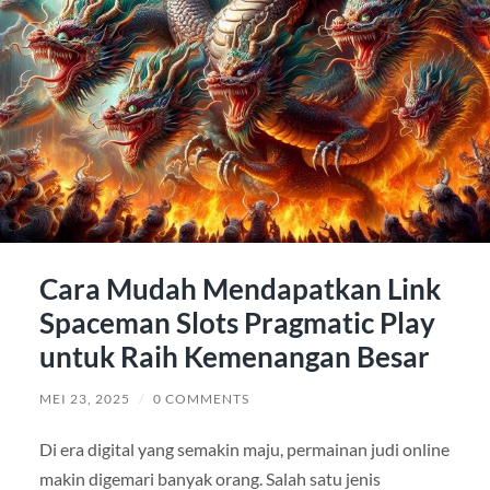
Cara Mudah Mendapatkan Link
Spaceman Slots Pragmatic Play
untuk Raih Kemenangan Besar
MEI 23, 2025
/
0 COMMENTS
Di era digital yang semakin maju, permainan judi online
makin digemari banyak orang. Salah satu jenis