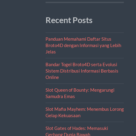
Recent Posts
Panduan Memahami Daftar Situs
Broto4D dengan Informasi yang Lebih
Jelas
Bandar Togel Broto4D serta Evolusi
Sistem Distribusi Informasi Berbasis
Online
Slot Queen of Bounty: Mengarungi
Samudra Emas
Slot Mafia Mayhem: Menembus Lorong
Gelap Kekuasaan
Slot Gates of Hades: Memasuki
Gerbang Dunia Bawah