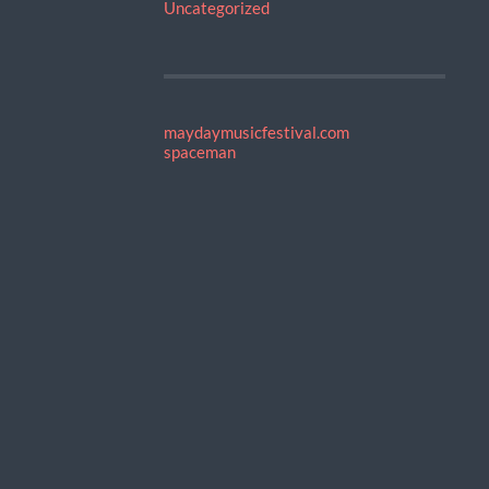
Uncategorized
maydaymusicfestival.com
spaceman