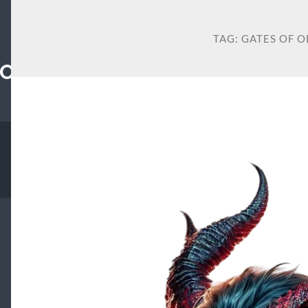
TAG:
GATES OF 
COM