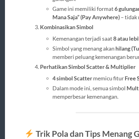
Game ini memiliki format
6 gulungan
Mana Saja” (Pay Anywhere)
– tidak
Kombinasikan Simbol
Kemenangan terjadi saat
8 atau leb
Simbol yang menang akan
hilang (T
memberi peluang kemenangan berun
Perhatikan Simbol Scatter & Multiplier
4 simbol Scatter
memicu fitur
Free S
Dalam mode ini, semua simbol
Mult
memperbesar kemenangan.
Trik Pola dan Tips Menang 