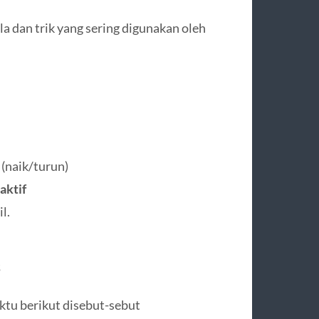
a dan trik yang sering digunakan oleh
(naik/turun)
aktif
l.
s
tu berikut disebut-sebut