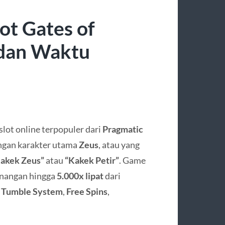
ot Gates of
 dan Waktu
lot online terpopuler dari
Pragmatic
ngan karakter utama
Zeus
, atau yang
akek Zeus”
atau
“Kakek Petir”
. Game
enangan hingga
5.000x lipat
dari
i
Tumble System
,
Free Spins
,