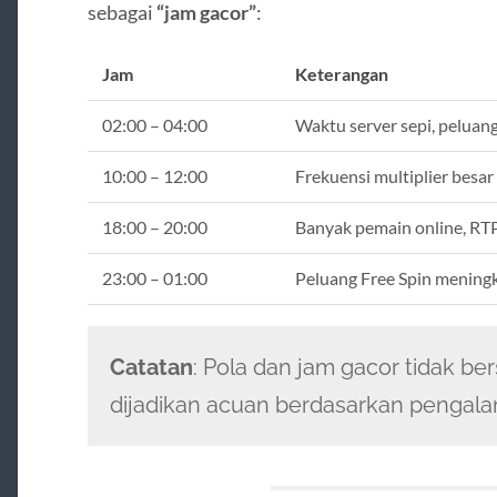
sebagai
“jam gacor”
:
Jam
Keterangan
02:00 – 04:00
Waktu server sepi, peluang
10:00 – 12:00
Frekuensi multiplier besar 
18:00 – 20:00
Banyak pemain online, RTP
23:00 – 01:00
Peluang Free Spin mening
Catatan
: Pola dan jam gacor tidak be
dijadikan acuan berdasarkan pengala