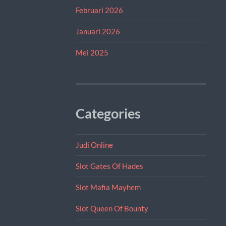
Februari 2026
Januari 2026
Mei 2025
Categories
Judi Online
Slot Gates Of Hades
Slot Mafia Mayhem
Slot Queen Of Bounty