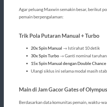
Agar peluang Maxwin semakin besar, berikut pol
pemain berpengalaman:
Trik Pola Putaran Manual + Turbo
20x Spin Manual
→ Istirahat 10 detik
30x Spin Turbo
→ Ganti nominal taruhan 
15x Spin Manual dengan Double Chance 
Ulangi siklus ini selama modal masih stabi
Main di Jam Gacor Gates of Olympu
Berdasarkan data komunitas pemain, waktu-wak