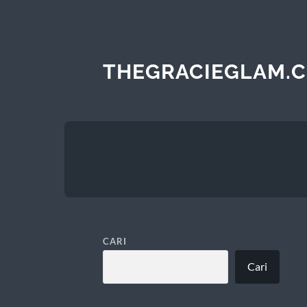
THEGRACIEGLAM.
CARI
Cari