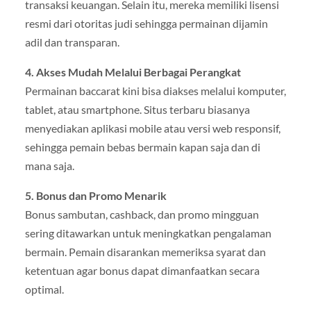
transaksi keuangan. Selain itu, mereka memiliki lisensi
resmi dari otoritas judi sehingga permainan dijamin
adil dan transparan.
4. Akses Mudah Melalui Berbagai Perangkat
Permainan baccarat kini bisa diakses melalui komputer,
tablet, atau smartphone. Situs terbaru biasanya
menyediakan aplikasi mobile atau versi web responsif,
sehingga pemain bebas bermain kapan saja dan di
mana saja.
5. Bonus dan Promo Menarik
Bonus sambutan, cashback, dan promo mingguan
sering ditawarkan untuk meningkatkan pengalaman
bermain. Pemain disarankan memeriksa syarat dan
ketentuan agar bonus dapat dimanfaatkan secara
optimal.