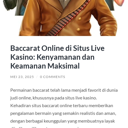
Baccarat Online di Situs Live
Kasino: Kenyamanan dan
Keamanan Maksimal
MEI 23, 2025
/
0 COMMENTS
Permainan baccarat telah lama menjadi favorit di dunia
judi online, khususnya pada situs live kasino.
Kehadiran situs baccarat online terbaru memberikan
pengalaman bermain yang semakin realistis dan aman,
dengan berbagai keunggulan yang membuatnya layak