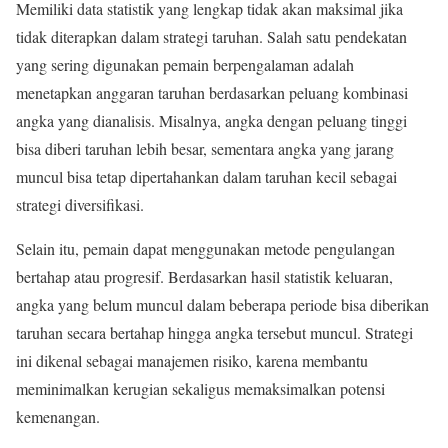
Memiliki data statistik yang lengkap tidak akan maksimal jika
tidak diterapkan dalam strategi taruhan. Salah satu pendekatan
yang sering digunakan pemain berpengalaman adalah
menetapkan anggaran taruhan berdasarkan peluang kombinasi
angka yang dianalisis. Misalnya, angka dengan peluang tinggi
bisa diberi taruhan lebih besar, sementara angka yang jarang
muncul bisa tetap dipertahankan dalam taruhan kecil sebagai
strategi diversifikasi.
Selain itu, pemain dapat menggunakan metode pengulangan
bertahap atau progresif. Berdasarkan hasil statistik keluaran,
angka yang belum muncul dalam beberapa periode bisa diberikan
taruhan secara bertahap hingga angka tersebut muncul. Strategi
ini dikenal sebagai manajemen risiko, karena membantu
meminimalkan kerugian sekaligus memaksimalkan potensi
kemenangan.