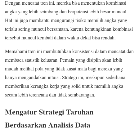
Dengan mencatat tren ini, mereka bisa menentukan kombinasi
angka yang lebih seimbang dan berpotensi lebih besar muncul.
Hal ini juga membantu mengurangi risiko memilih angka yang
terlalu sering muncul bersamaan, karena kemungkinan kombinasi
tersebut muncul kembali dalam waktu dekat bisa rendah.
Memahami tren ini membutuhkan konsistensi dalam mencatat dan
membaca statistik keluaran. Pemain yang disiplin akan lebih
mudah melihat pola yang tidak kasat mata bagi mereka yang
hanya mengandalkan intuisi. Strategi ini, meskipun sederhana,
memberikan kerangka kerja yang solid untuk memilih angka
secara lebih terencana dan tidak sembarangan.
Mengatur Strategi Taruhan
Berdasarkan Analisis Data